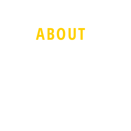
​ABOUT
​空、奏で 音楽教室は
​浦安、新浦安の
総合音楽教室です。
お子様から学生、大人。
初心者、趣味〜
音大受験〜プロ志望の方まで
​♪