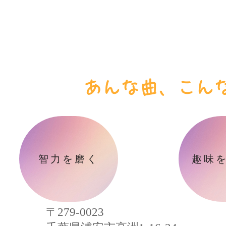
​あんな曲、こん
智力を磨く
趣味
〒279-0023