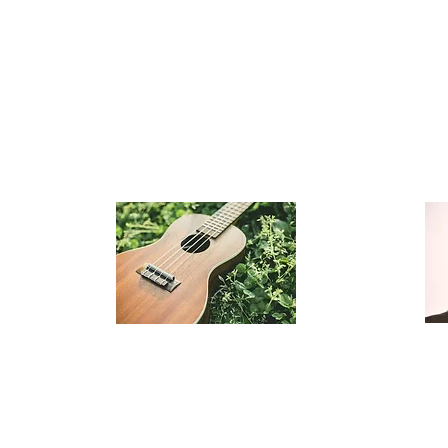
​ウクレレ
​ギタレレ
​ドラム