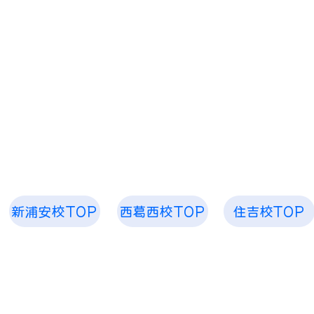
​「空、奏で ピアノ教室 音楽教室」
お子様から大人まで 1人1人のためのレッスンを
​空、奏で 音楽
新浦安校TOP
西葛西校TOP
住吉校TOP
​笑顔あふれる毎