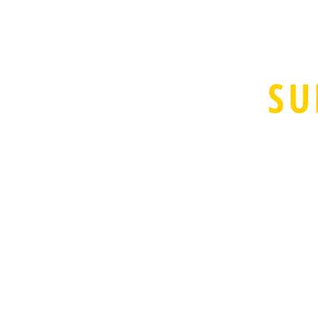
SU
ピアノ・リトミ
英語リトミック
うた・ウクレレ
ドラム・バイオ
・フルートなど