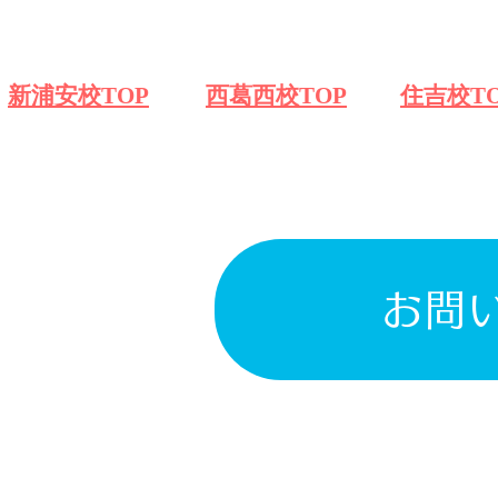
​新浦安校TOP
​西葛西校TOP
​住吉校T
お問