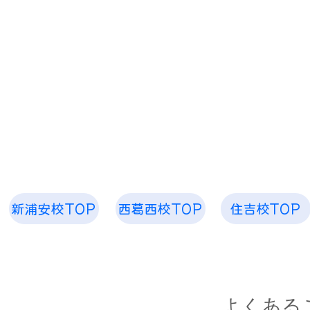
​「空、奏で ピアノ教室 音楽教室」
お子様から大人まで 1人1人のためのレッスンを
​空、奏で 音楽
新浦安校TOP
西葛西校TOP
住吉校TOP
​よくある