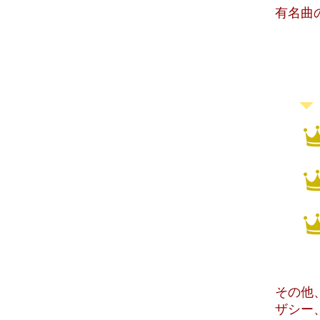
​有名
​学生に
​その
ザシー