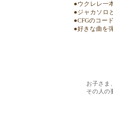
​●ウクレレ
●ジャカソロ
●
CFGのコー
●好きな曲を
お子さま
​その人