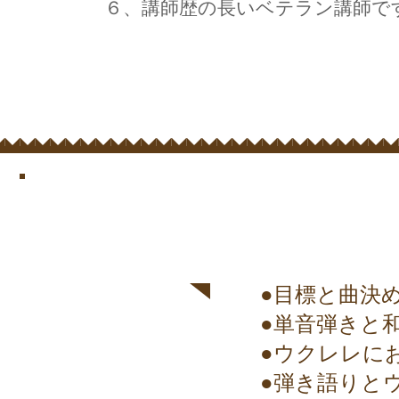
６、講師歴の長いベテラン講師で
​どんな
レッスン？
​●目標と曲決
●単音弾きと
●ウクレレに
●弾き語りと