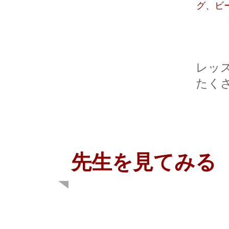
グ、ビ
レッ
たく
​先生を見てみる