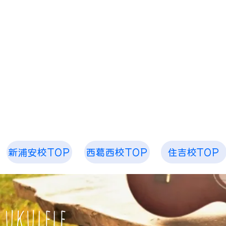
​「空、奏で ピアノ教室 音楽教室」
お子様から大人まで 1人1人のためのレッスンを
​空、奏で 音楽
新浦安校TOP
西葛西校TOP
住吉校TOP
​ukulele