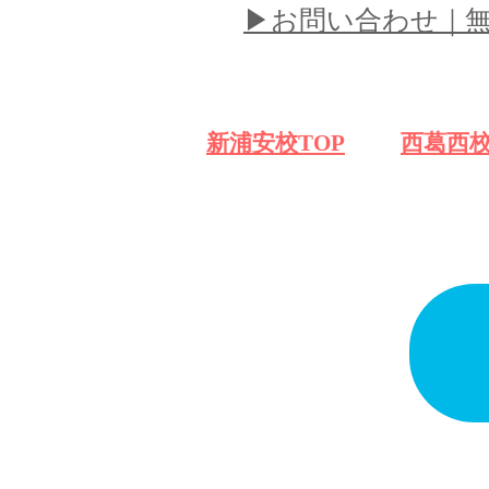
​▶︎お問い合わせ
​新浦安校TOP
​西葛西校