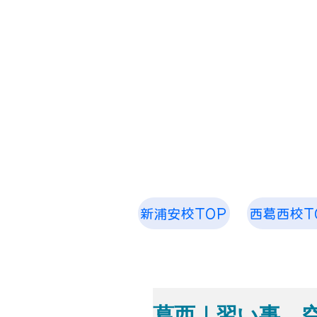
​「空、奏で ピアノ教室 音楽教室
お子様から大人まで 1人1人のた
​空、奏
新浦安校TOP
西葛西校T
葛西｜習い事 