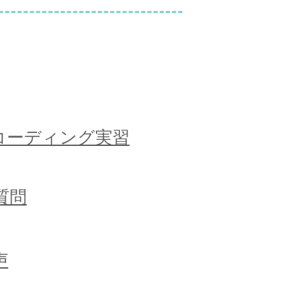
レコーディング実習
質問
声