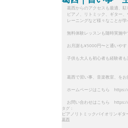
葛西からのアクセスも最適、駐
ピアノ、リトミック、ギター、
レーニングなど様々なことが学
無料体験レッスンも随時実施中
お月謝も¥5000円〜と通いや
子供も大人も初心者も経験者も
葛西で習い事、音楽教室、をお
ホームページはこちら　https://ww
お問い合わせはこちら　https://www
タグ：
ピアノ
リトミック
バイオリン
ギタ
葛西