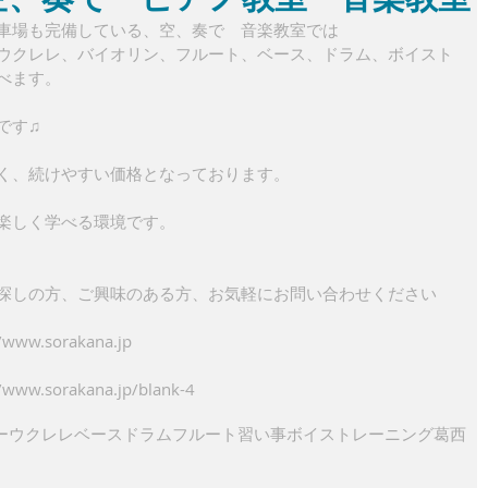
車場も完備している、空、奏で　音楽教室では
ウクレレ、バイオリン、フルート、ベース、ドラム、ボイスト
べます。
です♫
すく、続けやすい価格となっております。
楽しく学べる環境です。
探しの方、ご興味のある方、お気軽にお問い合わせください
w.sorakana.jp
.sorakana.jp/blank-4
ー
ウクレレ
ベース
ドラム
フルート
習い事
ボイストレーニング
葛西