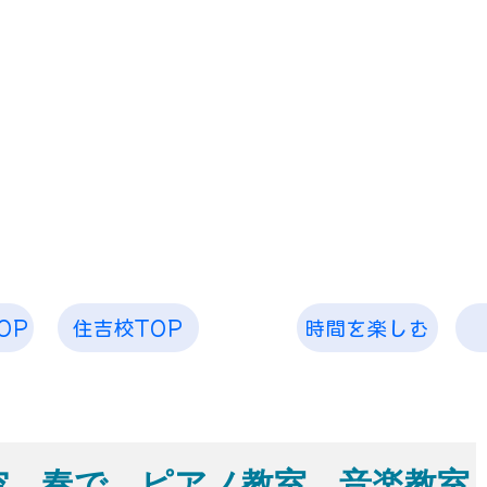
」
めのレッスンを
で 音楽教室
OP
住吉校TOP
時間を楽しむ
空、奏で ピアノ教室 音楽教室