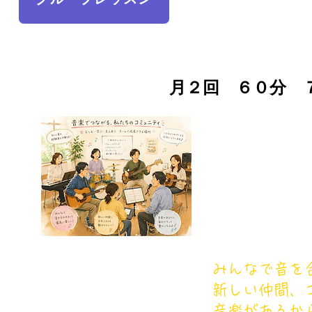
月２回 ６０
みんなで音を
新しい仲間、
​音楽がある