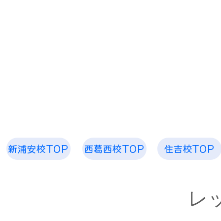
​「空、奏で ピアノ教室 音楽教室」
お子様から大人まで 1人1人のためのレッスンを
​空、奏で 音楽
新浦安校TOP
西葛西校TOP
住吉校TOP
​