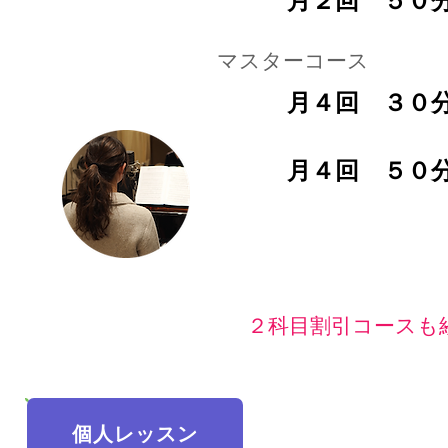
月２回 ５
​マスターコース
月４回 ３
月４回 ５
​２科目割引コース
個人レッスン