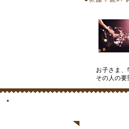
お子さま、
​その人の
使用教材例
​お