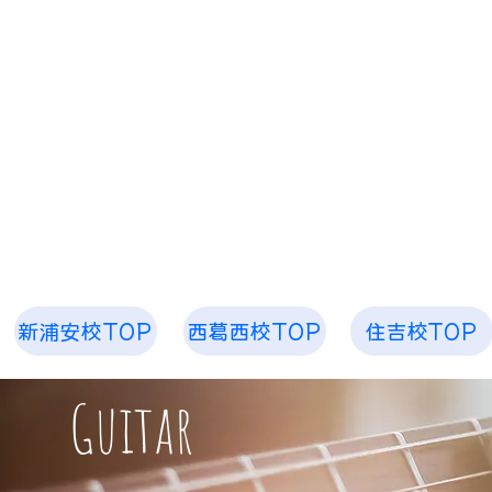
​「空、奏で ピアノ教室 音楽教室」
お子様から大人まで 1人1人のためのレッスンを
​空、奏で 音楽
新浦安校TOP
西葛西校TOP
住吉校TOP
​Guitar