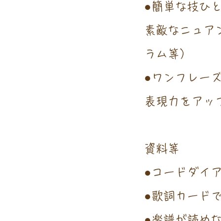
●簡単な技ひ
素敵なニュア
ラム等）
●ワンフレーズ
表現力をアッ
資料等
●コードダイ
●歌詞カード
​●楽譜が読