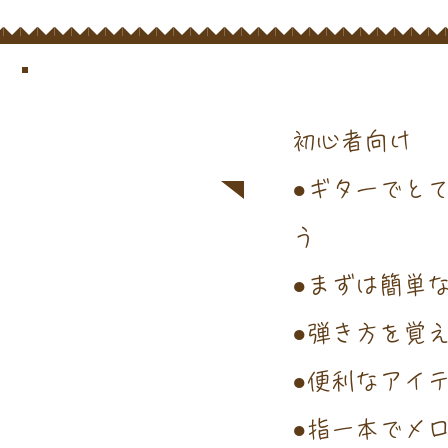
​レッスン内容
​個人レッスン​
初心者向け
●ギターでと
う
●まずは簡単
●弾き方を覚
​●便利なアイテ
​●指一本でメ