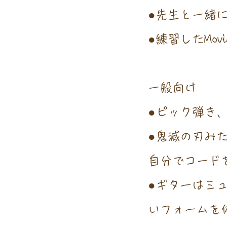
●先生と一緒
●練習したMo
一般向け
●ピック弾き
​●鬼滅の刃
自分でコード
●ギターはミ
いフォームを