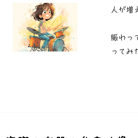
人が増
​賑わ
ってみ