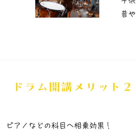
子供
​昔
​ドラム開講メリット２
ピアノなどの科目へ相乗効果！​