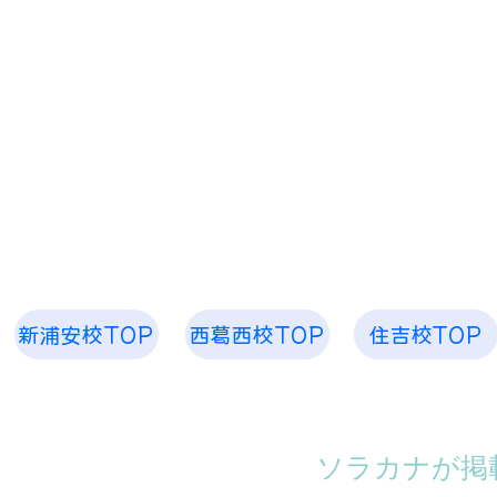
​「空、奏で ピアノ教室 音楽教室」
お子様から大人まで 1人1人のためのレッスンを
​空、奏で 音楽
新浦安校TOP
西葛西校TOP
住吉校TOP
​ソラカナが